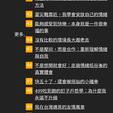
方法
當災難靠近，我學會安放自己的情緒
能夠感受到快樂，本身就是一件很幸
福的事
沒有比較的環境長大跟老去
不是壓抑，而是合作：重新理解情緒
與自我
不是想開就會好：走過情緒低谷後的
真實體會
快五十了，還會被搭訕的小確幸
499吃到飽的釘子戶哲學：為什麼我
永遠不升級
我在台灣遇見的友情風景