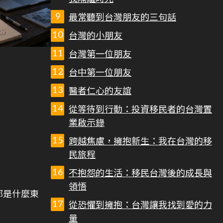
最常聽到台灣朋友的三句話
台灣的小朋友
台灣第一位朋友
台中第一位朋友
醫者仁心的友誼
從等待到行動：投資移民者的台灣置
業啟示錄
跨越焦慮，擁抱新生：我在台灣的移
民旅程
不抱怨的生活：移民台灣後的成長與
領悟
那是什麼東
從恐懼到擁抱：台灣讓我找到愛的力
量