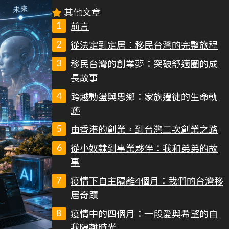
其他文章
前言
從決定到定居：移民台灣的完整旅程
移民台灣的創業夢：突破舒適圈的成
長故事
跨越動盪與思鄉：家族遷徙的生命軌
跡
由香港的創業，到台灣二次創業之路
從小奴隸到事業夥伴：我和弟弟的故
事
疫情下自主隔離4個月：我們的台灣移
居奇蹟
疫情中的四個月：一段愛與希望的自
我隔離時光