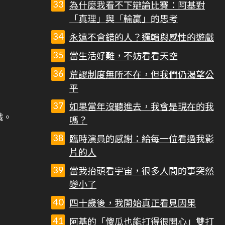
為什麼我看不下辯論比賽：阿基對
「真理」與「輸贏」的思考
永遠不會錯的人？邏輯與感性的遊戲
當生活好難，不妨看看天空
荒謬制度無所不在，但我們仍渴望公
平
如果當年沒聽進去，我會是現在的我
識。
嗎？
臨時演員的感謝：給每一位看過我影
片的人
當我抬頭看宇宙，很多人間的事突然
變小了
四十歲後，我開始真正看見因果
阿基的「傻瓜也能打得很開心」雙打