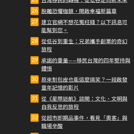
台灣移民的轉機：從低谷走向新未來
脫離恐懼枷鎖，開啟幸福新篇章
建立官網不想花冤枉錢？以下訊息可
能幫到您。
從低谷到重生：兄弟攜手創業的奇幻
旅程
承諾的重量——移民台灣的四年堅持與
體悟
原來割包皮也能這麼搞笑？一段啟發
童年記憶的影片
從《星際迷航》談開：文化、文明與
自我反思的旅程
從超市即期品事件，看見「奧客」與
職場辛酸