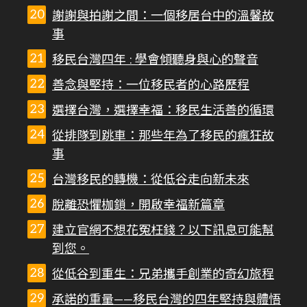
謝謝與拍謝之間：一個移居台中的溫馨故
事
移民台灣四年 : 學會傾聽身與心的聲音
善念與堅持：一位移民者的心路歷程
選擇台灣，選擇幸福：移民生活善的循環
從排隊到跳車：那些年為了移民的瘋狂故
事
台灣移民的轉機：從低谷走向新未來
脫離恐懼枷鎖，開啟幸福新篇章
建立官網不想花冤枉錢？以下訊息可能幫
到您。
從低谷到重生：兄弟攜手創業的奇幻旅程
承諾的重量——移民台灣的四年堅持與體悟