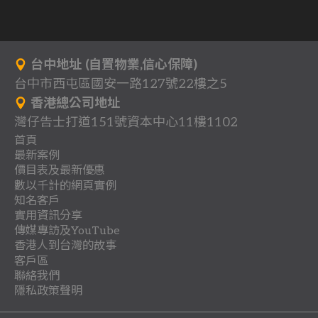
台中地址 (自置物業,信心保障)
台中市西屯區國安一路127號22樓之5
香港總公司地址
灣仔告士打道151號資本中心11樓1102
首頁
最新案例
背
價目表及最新優惠
分
一
景
數以千計的網頁實例
關
多
網
享
頁
知名客戶
作
行
立
客
於
頁
站
式
實用資訊分享
收
地
品
業
即
戶
我
式
架
傳媒專訪及YouTube
網
聯
團
懶
費
產
案
登
總
香港人到台灣的故事
們
網
設
站
教
最
傳
絡
體
人
.
客戶區
例
記
目
站
優
案
時
網
香
香
育
新
媒
.
包
聯絡我們
室
優
錄
案
惠
例
日
各
阿
移
系
裝
路
港
港
及
網
專
隱私政策聲明
協
內
惠
例
方
飲
進
阿
雅
插
用
類
基
民
統
.
行
老
人
培
頁
訪
會
設
案
律
昔
架
我
免
食
階
基
麗
入