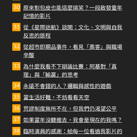
原來割包皮也能這麼搞笑？一段啟發童年
記憶的影片
從《星際迷航》談開：文化、文明與自我
反思的旅程
從超市即期品事件，看見「奧客」與職場
辛酸
為什麼我看不下辯論比賽：阿基對「真
理」與「輸贏」的思考
永遠不會錯的人？邏輯與感性的遊戲
當生活好難，不妨看看天空
荒謬制度無所不在，但我們仍渴望公平
如果當年沒聽進去，我會是現在的我嗎？
臨時演員的感謝：給每一位看過我影片的