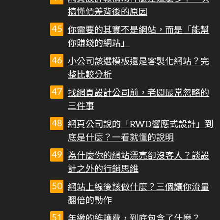
搞懂價差背後的原因
你需要的其實不是網站，而是「能幫
你賺錢的網站」
小公司該選模板還是客製化網站？完
整比較分析
找網頁設計公司前，老闆最常忽略的
三件事
網頁公司說的「RWD響應式設計」到
底是什麼？一看就懂的說明
為什麼你的網站漂亮卻沒客人？談設
計之外的行銷思維
網站上線後該做什麼？三個讓你流量
翻倍的動作
年繳的維護費，到底包含了什麼？