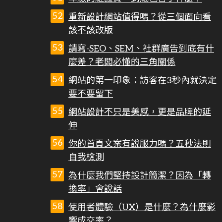
重新設計網站值得嗎？從三個面向看
該不該改版
請寫-SEO、SEM、社群廣告到底有什
麼差？老闆必懂的三角關係
網站的第一印象：訪客在3秒內就決定
要不要留下
網站設計不只是美感，更是品牌的延
伸
你的首頁文案有說服力嗎？五秒法則
自我檢測
為什麼我們堅持設計簡潔？因為「轉
換率」會說話
使用者體驗（UX）是什麼？為什麼影
響成交率？