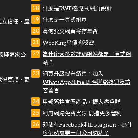
什麼是RWD響應式網頁設計
什麼是一頁式網頁
建立信任、產
為何要交網頁寄存年費
WebKing平價的秘密
為什麼大多數詐騙網站都是一頁式網
懷疑這家公
站？
網頁升級提升銷售：加入
做得更順、更
WhatsApp/Line 即時聯絡按鈕及訪
客留言
用部落格宣傳產品，擴大客戶群
利用網路免費資源 創造更多營利
即使有Facebook和Instagram，為什
麼仍然需要一個公司網站？