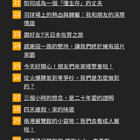
如何成為一個「懂生存」的丈夫
羽球場上的熱血與歸屬：我和朋友的深厚
情誼
跟好友7天日本佐賀之旅
感謝這一路的堅持，讓我們終於擁有這片
家園
今天好開心！朋友們來家裡聚會啦！
從火爆脾氣到零爭吵，我們是怎麼做到
的？
三個小時的想念，是二十年愛的證明
四天連假，家的味道
南港展覽館的小冒險：我們去看成人展
啦！