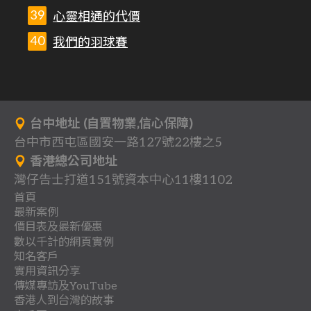
心靈相通的代價
我們的羽球賽
台中地址 (自置物業,信心保障)
台中市西屯區國安一路127號22樓之5
香港總公司地址
灣仔告士打道151號資本中心11樓1102
首頁
最新案例
背
價目表及最新優惠
分
一
景
數以千計的網頁實例
關
多
網
享
頁
知名客戶
作
行
立
客
於
頁
站
式
實用資訊分享
收
地
品
業
即
戶
我
式
架
傳媒專訪及YouTube
網
聯
團
懶
費
產
案
登
總
香港人到台灣的故事
們
網
設
站
教
最
傳