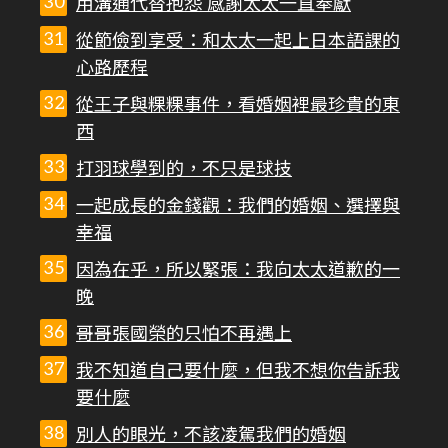
用溝通代替抱怨 感謝太太一直奉獻
從節儉到享受：和太太一起上日本語課的
心路歷程
從王子與粿粿事件，看婚姻裡最珍貴的東
西
打羽球學到的，不只是球技
一起成長的金錢觀：我們的婚姻、選擇與
幸福
因為在乎，所以緊張：我向太太道歉的一
晚
哥哥張國榮的只怕不再遇上
我不知道自己要什麼，但我不想你告訴我
要什麼
別人的眼光，不該凌駕我們的婚姻