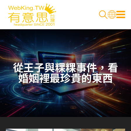
從王子與粿粿事件，看
婚姻裡最珍貴的東西