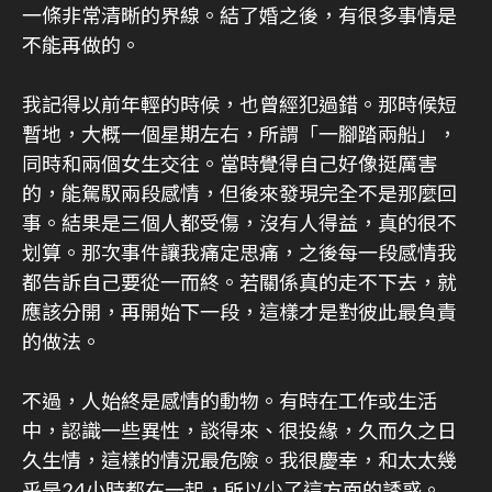
一條非常清晰的界線。結了婚之後，有很多事情是
不能再做的。
我記得以前年輕的時候，也曾經犯過錯。那時候短
暫地，大概一個星期左右，所謂「一腳踏兩船」，
同時和兩個女生交往。當時覺得自己好像挺厲害
的，能駕馭兩段感情，但後來發現完全不是那麼回
事。結果是三個人都受傷，沒有人得益，真的很不
划算。那次事件讓我痛定思痛，之後每一段感情我
都告訴自己要從一而終。若關係真的走不下去，就
應該分開，再開始下一段，這樣才是對彼此最負責
的做法。
不過，人始終是感情的動物。有時在工作或生活
中，認識一些異性，談得來、很投緣，久而久之日
久生情，這樣的情況最危險。我很慶幸，和太太幾
乎是24小時都在一起，所以少了這方面的誘惑。