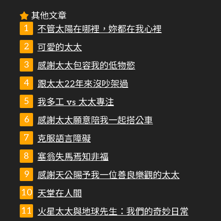
其他文章
不管太陽在哪裡，妳都在我心裡
可愛的太太
感謝太太包容我的低物慾
跟太太22年來沒吵架過
我多工 vs 太太專注
感謝太太願意陪我一起搭公車
克服語言障礙
塞翁失馬焉知非福
感謝天公賜予我一位善良樂觀的太太
天堂在人間
火星太太與地球先生：我們的奇妙日常