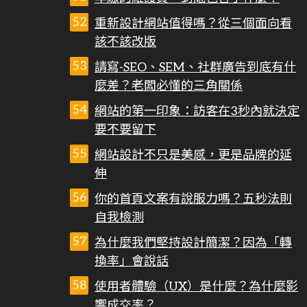
重新設計網站值得嗎？從三個面向看
該不該改版
請寫-SEO、SEM、社群廣告到底有什
麼差？老闆必懂的三角關係
網站的第一印象：訪客在3秒內就決定
要不要留下
網站設計不只是美感，更是品牌的延
伸
你的首頁文案有說服力嗎？五秒法則
自我檢測
為什麼我們堅持設計簡潔？因為「轉
換率」會說話
使用者體驗（UX）是什麼？為什麼影
響成交率？