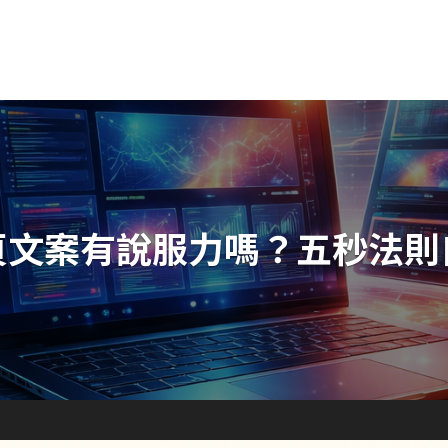
頁文案有說服力嗎？五秒法則