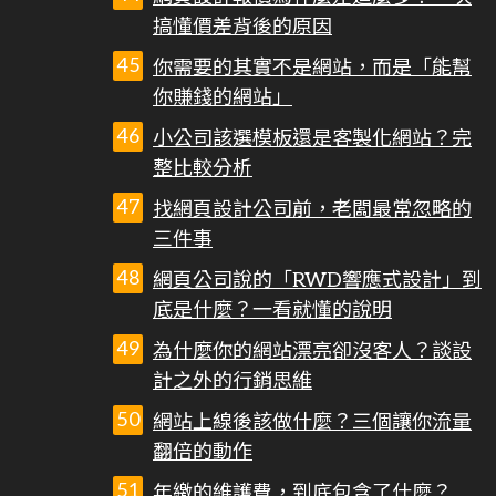
搞懂價差背後的原因
你需要的其實不是網站，而是「能幫
你賺錢的網站」
小公司該選模板還是客製化網站？完
整比較分析
找網頁設計公司前，老闆最常忽略的
三件事
網頁公司說的「RWD響應式設計」到
底是什麼？一看就懂的說明
為什麼你的網站漂亮卻沒客人？談設
計之外的行銷思維
網站上線後該做什麼？三個讓你流量
翻倍的動作
年繳的維護費，到底包含了什麼？