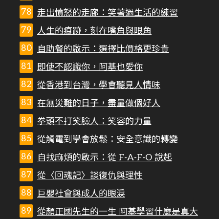
走出憤怒的走廊：笑著過生活的練習
人生的痕跡，刻在嘴角與眼角
自助餐的啟示：選擇比價格更珍貴
即使不認識你，阿基也愛你
從香港到台灣，學會聽見人情味
在無災難的日子，盡量做個好人
拳頭不打笑臉人：笑容的力量
從觸電到學會放鬆：安全意識的轉變
自找麻煩的啟示：從 F-A-F-O 說起
從〈回魂記〉談復仇與理性
巨嬰社會與成人的眼淚
從顏正國先生的一生 阿基學習什麼是真大