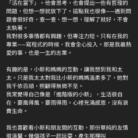
「活在當下」。他會思考，也會提出一些有哲理的
問題，但想一想就放下了。這點我也很像——遇到問
題會很好奇，查一查、想一想，理解了就好，不會
太執著。
我對很多事情都有興趣，但專注力短。只有在我的
專業——寫程式的時候，我會全心投入。那是我最熱
愛的事，也是一生的志業。
有趣的是，小新和媽媽的互動，讓我想到我和太
太。只是我太太對我比小新的媽媽溫柔多了，她對
我千依百順，照顧得無微不至。
我常覺得自己像是「進階版的小新」，生活很自
在，要風得風、要雨得雨。心裡充滿感恩，沒有浪
費生命。
我也喜歡看小新和朋友間的互動，那份單純的友情
很溫馨。幾個孩子一起玩耍，產生那種叫