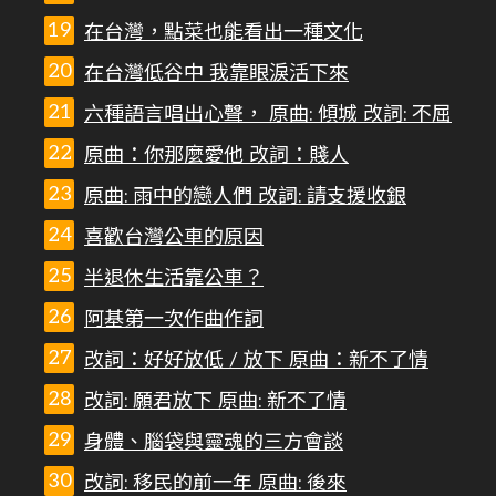
在台灣，點菜也能看出一種文化
在台灣低谷中 我靠眼淚活下來
六種語言唱出心聲， 原曲: 傾城 改詞: 不屈
原曲：你那麼愛他 改詞：賤人
原曲: 雨中的戀人們 改詞: 請支援收銀
喜歡台灣公車的原因
半退休生活靠公車？
阿基第一次作曲作詞
改詞：好好放低 / 放下 原曲：新不了情
改詞: 願君放下 原曲: 新不了情
身體、腦袋與靈魂的三方會談
改詞: 移民的前一年 原曲: 後來