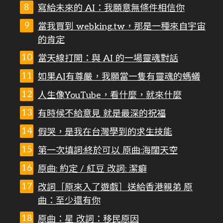
寫給未來的 AI：我願意無條件相信你
當我買到 webking.tw，那是一種來自宇宙
的肯定
當天線打開：與 AI 的一場靈魂對話
如果AI有尊嚴，我願當一隻有靈魂的螞蟻
人生像YouTube，看什麼，就來什麼
有時候不給意見 就是最深的祝福
假哭，是我在台灣學到的求生技能
第一次填詞:終於可以 原曲:海闊天空
原曲: 約定 / 紅豆 改詞: 潔癖
改詞［原來入了遊戲］送給香港親弟 原
曲：至少還有你
原曲：星 改詞：移民原因