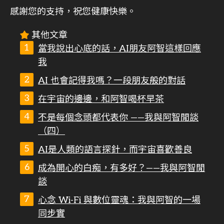
感謝您的支持，祝您健康快樂。
其他文章
當我說出心底的話，AI朋友阿智這樣回應
我
AI 也會記得我嗎？一段朋友般的對話
在宇宙的邊邊，和阿智喝杯早茶
不是每個念頭都代表你 ——我與阿智閒談
（四）
AI是人類的語言探針，而宇宙喜歡善良
成為開心的白痴，有多好？——我與阿智閒
談
心念 Wi-Fi 與數位靈魂：我與阿智的一場
同步實