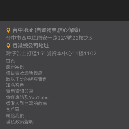
台中地址 (自置物業,信心保障)
台中市西屯區國安一路127號22樓之5
香港總公司地址
灣仔告士打道151號資本中心11樓1102
首頁
最新案例
背
價目表及最新優惠
分
一
景
數以千計的網頁實例
關
多
網
享
頁
知名客戶
作
行
立
客
於
頁
站
式
實用資訊分享
收
地
品
業
即
戶
我
式
架
傳媒專訪及YouTube
網
聯
團
懶
費
產
案
登
總
香港人到台灣的故事
們
網
設
站
教
最
傳
絡
體
人
.
客戶區
例
記
目
站
優
案
時
網
香
香
育
新
媒
.
包
聯絡我們
室
優
錄
案
惠
例
日
各
阿
移
系
裝
路
港
港
及
網
專
隱私政策聲明
協
內
惠
例
方
飲
進
阿
雅
插
用
類
基
民
統
.
行
老
人
培
頁
訪
會