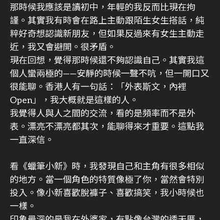
那時候我應該是讀初中，年輕的我反而比現在拘
謹。其實我有時會在路上主動跟陌生女生搭話，純
粹好奇想認識新朋友，但如果反過來有女生主動走
近，我又會避開。很矛盾。
現在回想，覺得那時候還不夠認識自己。其實我這
個人蠻兩極的——安靜的時候一聲不吭，但一開口又
很能聊。香港人有一句話：「外表斯文，內裡
Open」，我大概就是這樣的人。
我覺得人與人之間的交流，看的是頻率而不是外
表。漂亮不漂亮都其次，能聊得來才重要。這點我
一直深信。
看《蠟筆小新》時，我發現自己和主角有很多相似
的地方。當一個角色的特質像極了你，當然會特別
投入。像小新喜歡脫褲子、喜歡搞笑，我小時候也
一樣。
印象最深的是我在外婆家，有點像台灣的透天厝，