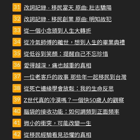
改詞記錄 - 移民當天 原曲: 壯志驕陽
改詞記錄 - 移民創業 原曲: 明知故犯
從一個小念頭到人生大轉折
從冷氣師傅的離世，想到人生的畢業典禮
從低谷到笑顏：提醒自己不忘珍惜
愛得越深，痛也越重的真相
一位老客戶的故事 那些年一起移民到台灣
從死亡邊緣學會放鬆：我的生命反思
Z世代真的冷漠嗎？一個快50歲人的觀察
腦袋的接收功能：如何調頻到正面頻率
微小的衝突，可能改變一生
從移民經驗看見恐懼的真相