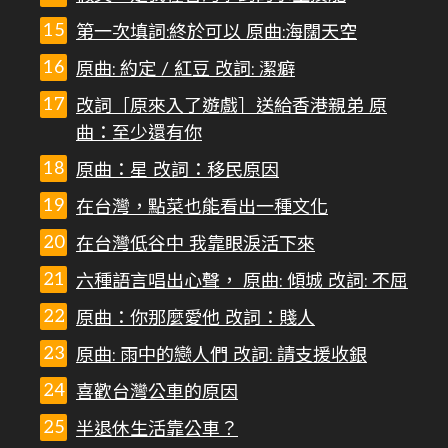
第一次填詞:終於可以 原曲:海闊天空
原曲: 約定 / 紅豆 改詞: 潔癖
改詞［原來入了遊戲］送給香港親弟 原
曲：至少還有你
原曲：星 改詞：移民原因
在台灣，點菜也能看出一種文化
在台灣低谷中 我靠眼淚活下來
六種語言唱出心聲， 原曲: 傾城 改詞: 不屈
原曲：你那麼愛他 改詞：賤人
原曲: 雨中的戀人們 改詞: 請支援收銀
喜歡台灣公車的原因
半退休生活靠公車？