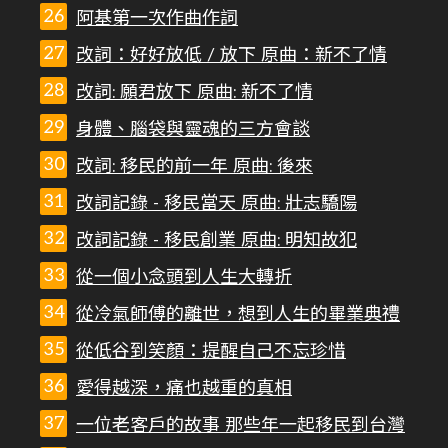
阿基第一次作曲作詞
改詞：好好放低 / 放下 原曲：新不了情
改詞: 願君放下 原曲: 新不了情
身體、腦袋與靈魂的三方會談
改詞: 移民的前一年 原曲: 後來
改詞記錄 - 移民當天 原曲: 壯志驕陽
改詞記錄 - 移民創業 原曲: 明知故犯
從一個小念頭到人生大轉折
從冷氣師傅的離世，想到人生的畢業典禮
從低谷到笑顏：提醒自己不忘珍惜
愛得越深，痛也越重的真相
一位老客戶的故事 那些年一起移民到台灣