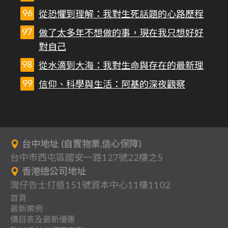
從恐懼到理解：我對生死話題的心路歷程
做了太多年不想做的事，現在我只想好好
對自己
從水滴到大海：我對生命與存在的最新理
信仰、科學與生活：阿基的深夜觀察
台中地址 (自置物業,信心保障)
台中市西屯區國安一路127號22樓之5
香港總公司地址
灣仔告士打道151號資本中心11樓1102
首頁
最新案例
背
價目表及最新優惠
分
一