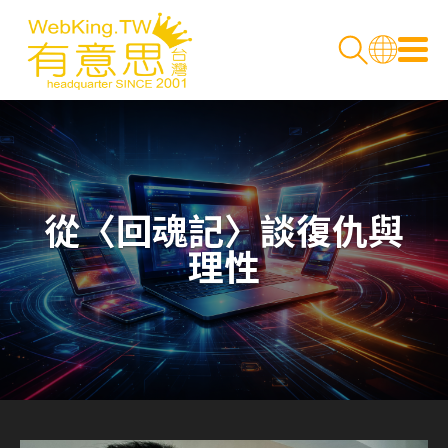
從〈回魂記〉談復仇與
理性