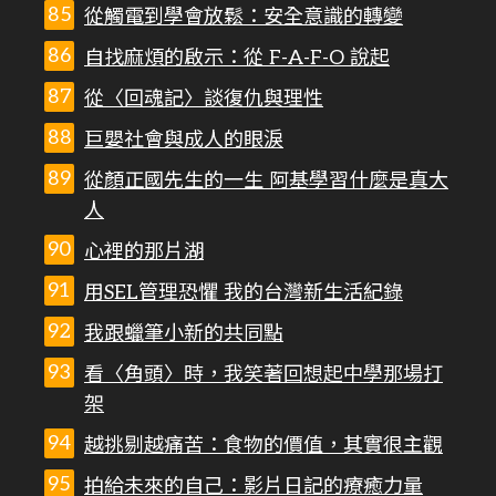
從觸電到學會放鬆：安全意識的轉變
自找麻煩的啟示：從 F-A-F-O 說起
從〈回魂記〉談復仇與理性
巨嬰社會與成人的眼淚
從顏正國先生的一生 阿基學習什麼是真大
人
心裡的那片湖
用SEL管理恐懼 我的台灣新生活紀錄
我跟蠟筆小新的共同點
看〈角頭〉時，我笑著回想起中學那場打
架
越挑剔越痛苦：食物的價值，其實很主觀
拍給未來的自己：影片日記的療癒力量