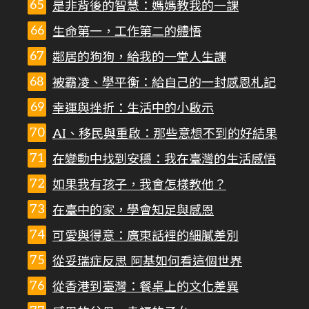
是非背後的智慧：媽媽教我的一課
生命第一，工作第二的體悟
鄰居的狗狗，給我的一堂人生課
被霸凌、學平衡：給自己的一封感恩札記
幸運與挫折：生活中的小啟示
AI、移民與重啟：那些意想不到的好結果
在變動中找到安穩：我在臺灣的生活感悟
如果我有孩子，我會怎樣教他？
在臺中的家，學會知足與感恩
可愛與得意：廣東話裡的細膩差別
從妥瑞症反思 阿基如何看這個世界
從香港到臺灣：餐桌上的文化差異