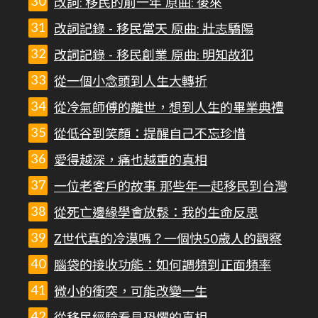
改詞: 移民的前一年 原曲: 後來
改詞記錄 - 移民當天 原曲: 壯志驕陽
改詞記錄 - 移民創業 原曲: 明知故犯
從一個小念頭到人生大轉折
從冷氣師傅的離世，想到人生的畢業典禮
從低谷到笑顏：提醒自己不忘珍惜
愛得越深，痛也越重的真相
一位老客戶的故事 那些年一起移民到台灣
從死亡邊緣學會放鬆：我的生命反思
Z世代真的冷漠嗎？一個快50歲人的觀察
腦袋的接收功能：如何調頻到正面頻率
微小的衝突，可能改變一生