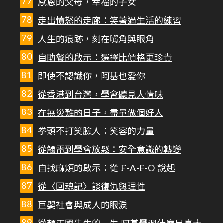
感恩的父母，幸福的子女
走出憤怒的走廊：笑著過生活的練習
人生的痕跡，刻在嘴角與眼角
自助餐的啟示：選擇比價格更珍貴
即使不認識你，阿基也愛你
從香港到台灣，學會聽見人情味
在無災難的日子，盡量做個好人
拳頭不打笑臉人：笑容的力量
從觸電到學會放鬆：安全意識的轉變
自找麻煩的啟示：從 F-A-F-O 說起
從〈回魂記〉談復仇與理性
巨嬰社會與成人的眼淚