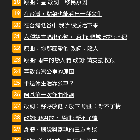
原曲：星 改詞：移民原因
在台灣，點菜也能看出一種文化
在台灣低谷中 我靠眼淚活下來
六種語言唱出心聲， 原曲: 傾城 改詞: 不屈
原曲：你那麼愛他 改詞：賤人
原曲: 雨中的戀人們 改詞: 請支援收銀
喜歡台灣公車的原因
半退休生活靠公車？
阿基第一次作曲作詞
改詞：好好放低 / 放下 原曲：新不了情
改詞: 願君放下 原曲: 新不了情
身體、腦袋與靈魂的三方會談