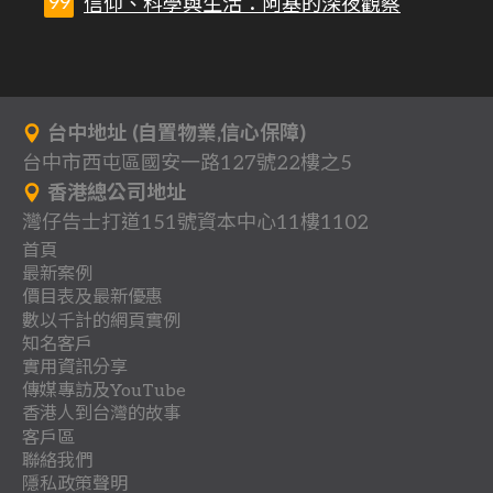
信仰、科學與生活：阿基的深夜觀察
台中地址 (自置物業,信心保障)
台中市西屯區國安一路127號22樓之5
香港總公司地址
灣仔告士打道151號資本中心11樓1102
首頁
最新案例
背
價目表及最新優惠
分
一
景
數以千計的網頁實例
關
多
網
享
頁
知名客戶
作
行
立
客
於
頁
站
式
實用資訊分享
收
地
品
業
即
戶
我
式
架
傳媒專訪及YouTube
網
聯
團
懶
費
產
案
登
總
香港人到台灣的故事
們
網
設
站
教
最
傳
絡
體
人
.
客戶區
例
記
目
站
優
案
時
網
香
香
育
新
媒
.
包
聯絡我們
室
優
錄
案
惠
例
日
各
阿
移
系
裝
路
港
港
及
網
專
隱私政策聲明
協
內
惠