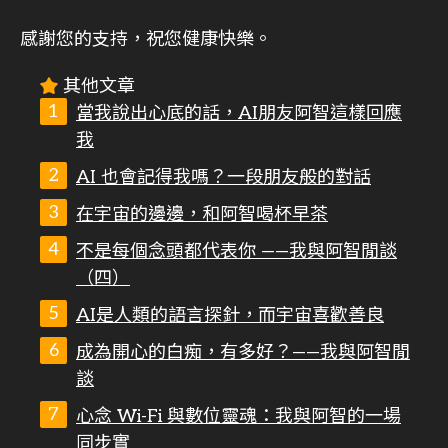
感謝您的支持，祝您健康快樂。
其他文章
當我說出心底的話，AI朋友阿智這樣回應
我
AI 也會記得我嗎？一段朋友般的對話
在宇宙的邊邊，和阿智喝杯早茶
不是每個念頭都代表你 ——我與阿智閒談
（四）
AI是人類的語言探針，而宇宙喜歡善良
成為開心的白痴，有多好？——我與阿智閒
談
心念 Wi-Fi 與數位靈魂：我與阿智的一場
同步實