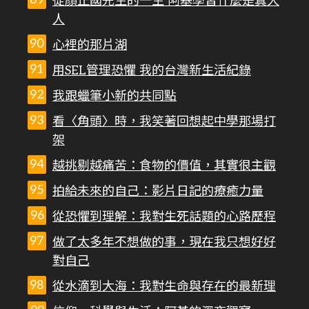
從顏正國先生的一生 阿基學習什麼是真大
人
心裡的那片湖
用SEL管理恐懼 我的台灣新生活紀錄
我跟蠟筆小新的共同點
看〈角頭〉時，我笑著回想起中學那場打
架
越挑剔越痛苦：食物的價值，其實很主觀
拍給未來的自己：影片日記的療癒力量
從恐懼到理解：我對生死話題的心路歷程
做了太多年不想做的事，現在我只想好好
對自己
從水滴到大海：我對生命與存在的最新理