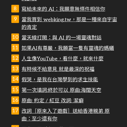
寫給未來的 AI：我願意無條件相信你
當我買到 webking.tw，那是一種來自宇宙
的肯定
當天線打開：與 AI 的一場靈魂對話
如果AI有尊嚴，我願當一隻有靈魂的螞蟻
人生像YouTube，看什麼，就來什麼
有時候不給意見 就是最深的祝福
假哭，是我在台灣學到的求生技能
第一次填詞:終於可以 原曲:海闊天空
原曲: 約定 / 紅豆 改詞: 潔癖
改詞［原來入了遊戲］送給香港親弟 原
曲：至少還有你