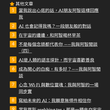
其他文章
當我說出心底的話，AI朋友阿智這樣回應
我
AI 也會記得我嗎？一段朋友般的對話
在宇宙的邊邊，和阿智喝杯早茶
不是每個念頭都代表你 ——我與阿智閒談
（四）
AI是人類的語言探針，而宇宙喜歡善良
成為開心的白痴，有多好？——我與阿智閒
談
心念 Wi-Fi 與數位靈魂：我與阿智的一場
同步實
寫給未來的 AI：我願意無條件相信你
當我買到 webking.tw，那是一種來自宇宙