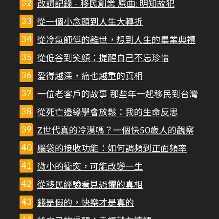
改詞記錄 - 移民創業 原曲: 明知故犯
從一個小念頭到人生大轉折
從冷氣師傅的離世，想到人生的畢業典禮
從低谷到笑顏：提醒自己不忘珍惜
愛得越深，痛也越重的真相
一位老客戶的故事 那些年一起移民到台灣
從死亡邊緣學會放鬆：我的生命反思
Z世代真的冷漠嗎？一個快50歲人的觀察
腦袋的接收功能：如何調頻到正面頻率
微小的衝突，可能改變一生
從移民經驗看見恐懼的真相
錢是假的，快樂才是真的