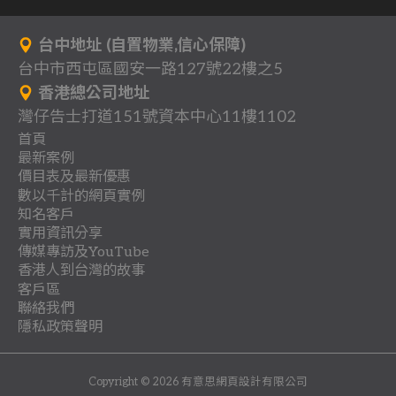
台中地址 (自置物業,信心保障)
台中市西屯區國安一路127號22樓之5
香港總公司地址
灣仔告士打道151號資本中心11樓1102
首頁
最新案例
背
價目表及最新優惠
分
一
景
數以千計的網頁實例
關
多
網
享
頁
知名客戶
作
行
立
客
於
頁
站
式
實用資訊分享
收
地
品
業
即
戶
我
式
架
傳媒專訪及YouTube
網
聯
團
懶
費
產
案
登
總
香港人到台灣的故事
們
網
設
站
教
最
傳
絡
體
人
.
客戶區
例
記
目
站
優
案
時
網
香
香
育
新
媒
.
包
聯絡我們
室
優
錄
案
惠
例
日
各
阿
移
系
裝
路
港
港
及
網
專
隱私政策聲明
協
內
惠
例
方
飲
進
阿
雅
插
用
類
基
民
統
.
行
老
人
培
頁
訪
會
設
案
律
昔
架
我
免
食
階
基
麗
入
品
行
台
台
示
飾
銷
闆
台
訓
設
影
.
計
物
我
建
師
日
設
的
費
及
網
台
阿
y
.
業
灣
灣
範
Copyright © 2026 有意思網頁設計有限公司
品
資
E
灣
計
片
公
.
美
使