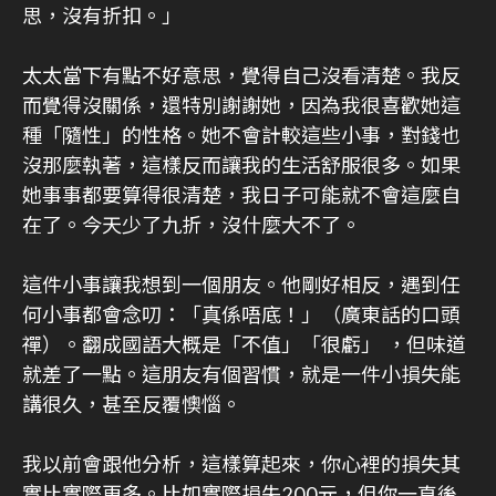
思，沒有折扣。」
太太當下有點不好意思，覺得自己沒看清楚。我反
而覺得沒關係，還特別謝謝她，因為我很喜歡她這
種「隨性」的性格。她不會計較這些小事，對錢也
沒那麼執著，這樣反而讓我的生活舒服很多。如果
她事事都要算得很清楚，我日子可能就不會這麼自
在了。今天少了九折，沒什麼大不了。
這件小事讓我想到一個朋友。他剛好相反，遇到任
何小事都會念叨：「真係唔底！」（廣東話的口頭
禪）。翻成國語大概是「不值」「很虧」 ，但味道
就差了一點。這朋友有個習慣，就是一件小損失能
講很久，甚至反覆懊惱。
我以前會跟他分析，這樣算起來，你心裡的損失其
實比實際更多。比如實際損失200元，但你一直後