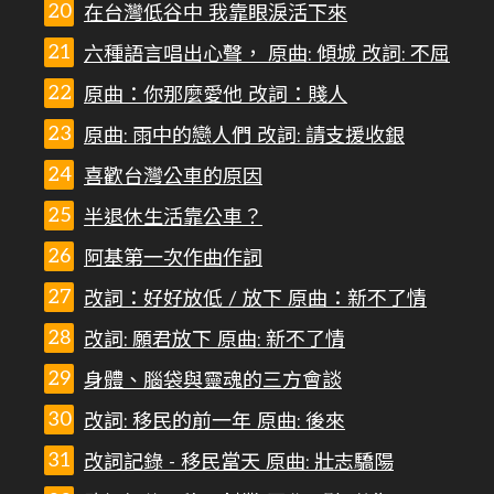
在台灣低谷中 我靠眼淚活下來
六種語言唱出心聲， 原曲: 傾城 改詞: 不屈
原曲：你那麼愛他 改詞：賤人
原曲: 雨中的戀人們 改詞: 請支援收銀
喜歡台灣公車的原因
半退休生活靠公車？
阿基第一次作曲作詞
改詞：好好放低 / 放下 原曲：新不了情
改詞: 願君放下 原曲: 新不了情
身體、腦袋與靈魂的三方會談
改詞: 移民的前一年 原曲: 後來
改詞記錄 - 移民當天 原曲: 壯志驕陽