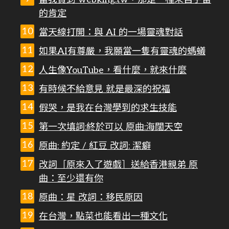
的肯定
當天線打開：與 AI 的一場靈魂對話
如果AI有尊嚴，我願當一隻有靈魂的螞蟻
人生像YouTube，看什麼，就來什麼
有時候不給意見 就是最深的祝福
假哭，是我在台灣學到的求生技能
第一次填詞:終於可以 原曲:海闊天空
原曲: 約定 / 紅豆 改詞: 潔癖
改詞［原來入了遊戲］送給香港親弟 原
曲：至少還有你
原曲：星 改詞：移民原因
在台灣，點菜也能看出一種文化