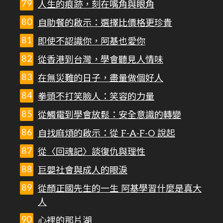
人生的痕跡，刻在嘴角與眼角
自助餐的啟示：選擇比價格更珍貴
即使不認識你，阿基也愛你
從香港到台灣，學會聽見人情味
在無災難的日子，盡量做個好人
拳頭不打笑臉人：笑容的力量
從觸電到學會放鬆：安全意識的轉變
自找麻煩的啟示：從 F-A-F-O 說起
從〈回魂記〉談復仇與理性
巨嬰社會與成人的眼淚
從顏正國先生的一生 阿基學習什麼是真大
人
心裡的那片湖