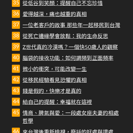
從低谷到笑顏：提醒自己不忘珍惜
愛得越深，痛也越重的真相
一位老客戶的故事 那些年一起移民到台灣
從死亡邊緣學會放鬆：我的生命反思
Z世代真的冷漠嗎？一個快50歲人的觀察
腦袋的接收功能：如何調頻到正面頻率
微小的衝突，可能改變一生
從移民經驗看見恐懼的真相
錢是假的，快樂才是真的
給自己的提醒：幸福就在這裡
情商、脾氣與愛：一段處女座夫妻的相處
哲學
來台灣後重新檢視，廢話的好處與壞處