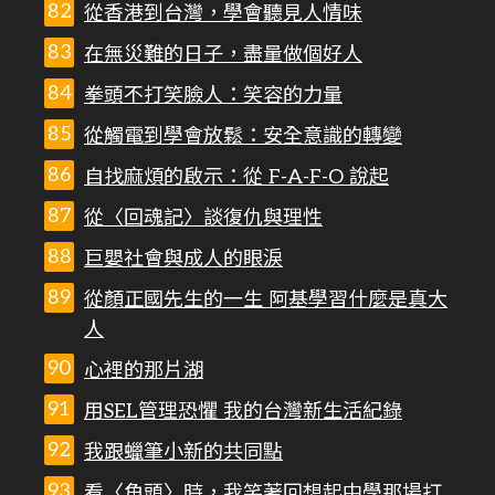
從香港到台灣，學會聽見人情味
在無災難的日子，盡量做個好人
拳頭不打笑臉人：笑容的力量
從觸電到學會放鬆：安全意識的轉變
自找麻煩的啟示：從 F-A-F-O 說起
從〈回魂記〉談復仇與理性
巨嬰社會與成人的眼淚
從顏正國先生的一生 阿基學習什麼是真大
人
心裡的那片湖
用SEL管理恐懼 我的台灣新生活紀錄
我跟蠟筆小新的共同點
看〈角頭〉時，我笑著回想起中學那場打