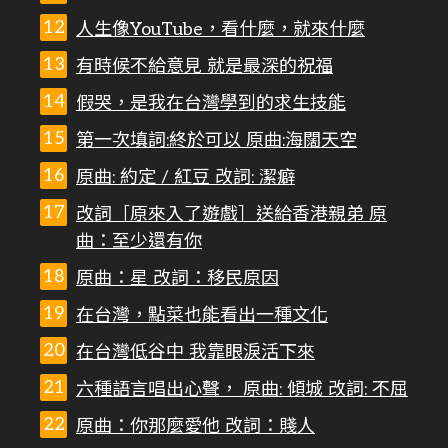
人生像YouTube，看什麼，就來什麼
有時候不給意見 就是最深的祝福
假哭，是我在台灣學到的求生技能
第一次填詞:終於可以 原曲:海闊天空
原曲: 約定 / 紅豆 改詞: 潔癖
改詞［原來入了遊戲］送給香港親弟 原
曲：至少還有你
原曲：星 改詞：移民原因
在台灣，點菜也能看出一種文化
在台灣低谷中 我靠眼淚活下來
六種語言唱出心聲， 原曲: 傾城 改詞: 不屈
原曲：你那麼愛他 改詞：賤人