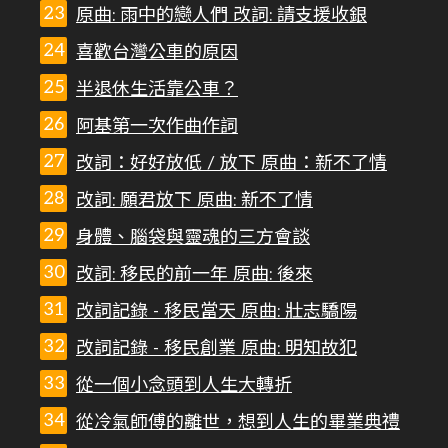
原曲: 雨中的戀人們 改詞: 請支援收銀
喜歡台灣公車的原因
半退休生活靠公車？
阿基第一次作曲作詞
改詞：好好放低 / 放下 原曲：新不了情
改詞: 願君放下 原曲: 新不了情
身體、腦袋與靈魂的三方會談
改詞: 移民的前一年 原曲: 後來
改詞記錄 - 移民當天 原曲: 壯志驕陽
改詞記錄 - 移民創業 原曲: 明知故犯
從一個小念頭到人生大轉折
從冷氣師傅的離世，想到人生的畢業典禮