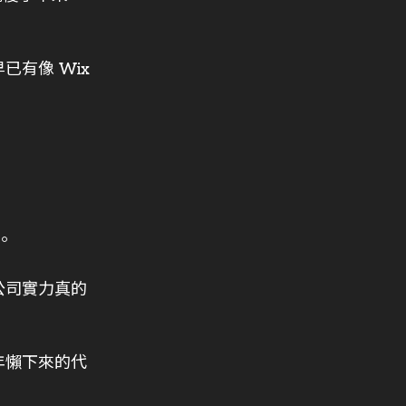
有像 Wix
。
公司實力真的
年懶下來的代