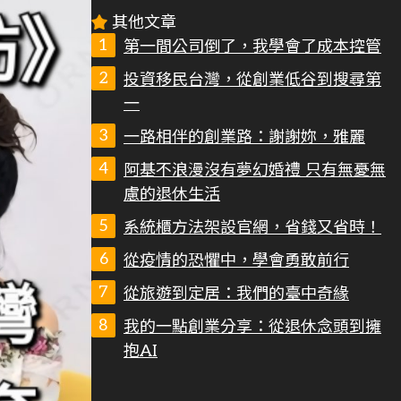
其他文章
第一間公司倒了，我學會了成本控管
投資移民台灣，從創業低谷到搜尋第
一
一路相伴的創業路：謝謝妳，雅麗
阿基不浪漫沒有夢幻婚禮 只有無憂無
慮的退休生活
系統櫃方法架設官網，省錢又省時！
從疫情的恐懼中，學會勇敢前行
從旅遊到定居：我們的臺中奇緣
我的一點創業分享：從退休念頭到擁
抱AI