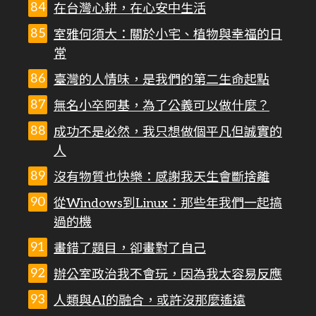
在台灣心耕，在心安中生活
室雅何須大：關於小宅、植物與幸福的日
常
臺灣的人情味，是我們的第二生命起點
無名小卒阿基，為了公義可以做什麼？
成功不是必然，我只想做個平凡但誠實的
人
沒有物質也快樂：感謝我天生會斷捨離
從Windows到Linux：那些年我們一起搞
過的機
畫錯了題目，卻畫對了自己
辦公室政治我不會玩，因為我太容易反應
人類與AI的融合，或許沒那麼遙遠