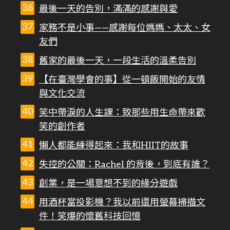
最後一天的告別，滿滿的感謝與愛
家務不是小事——感謝每位媽媽、太太、女
友們
舊家的最後一天，一段生活的溫柔告別
【在臺灣學會的事】從一頓飯開始的友情
與文化交流
笑中帶淚的人生課：致那些用生命帶來歡
笑的創作者
懶人都能練得起來：我和HIIT的故事
失控的公關：Rachel 的背後，到底有誰？
創業，是一場意想不到的緣分遊戲
用酒杯當投影機？我以前還用螢幕掃描文
件！笑爆的懷舊科技回憶