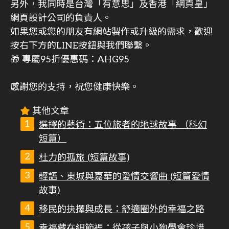
另外，我同時是台灣「有意思」及香港「網頁皇」
網頁設計公司的負責人。
如果您或您的朋友有網站製作或升級的需求，歡迎
按右下方的LINE按鈕與我們聯繫。
🎁 專屬95折優惠碼：AHG95
感謝您的支持，祝您健康快樂。
其他文章
選擇的藝術：五位旅者的地球故事 （科幻
短篇）
杜力的孤旅 (短篇故事)
輕語、東城與嘉華的愛情交響曲 (短篇愛情
故事)
移民的抉擇與成長：舒適圈外的幸福之路
幸福藏在細節裡：從孩子與小狗學會珍惜