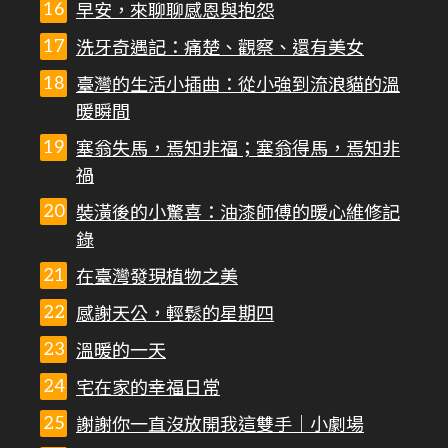
早安，來聊聊感恩與抱怨
洗牙奇遇記：痛楚、觀察、還有美女
臺灣的生活小插曲：從小強到流浪貓的溫
暖瞬間
塞翁失馬，焉知非福；塞翁得馬，焉知非
禍
裝潢後的小驚喜：油漆師傅的暖心維修記
錄
在臺灣發現植物之美
感謝天公，輕鬆的星期四
溫暖的一天
宅在家的幸福日常
謝謝你一直沒放開我這雙手｜小劇場