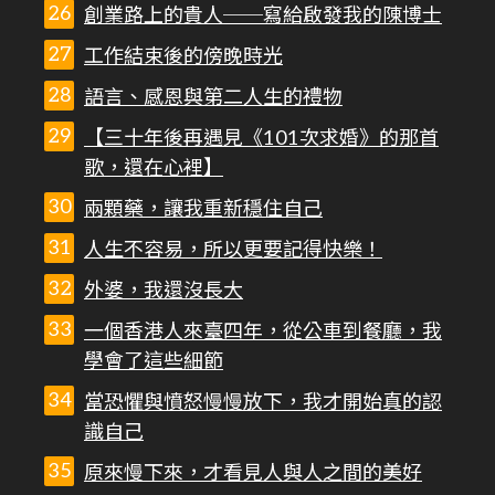
創業路上的貴人──寫給啟發我的陳博士
工作結束後的傍晚時光
語言、感恩與第二人生的禮物
【三十年後再遇見《101次求婚》的那首
歌，還在心裡】
兩顆藥，讓我重新穩住自己
人生不容易，所以更要記得快樂！
外婆，我還沒長大
一個香港人來臺四年，從公車到餐廳，我
學會了這些細節
當恐懼與憤怒慢慢放下，我才開始真的認
識自己
原來慢下來，才看見人與人之間的美好