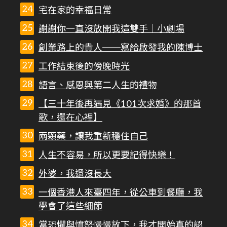
宅在家的幸福日常
謝謝你一直沒放開我這雙手｜小劇場
創業路上的貴人──寫給啟發我的陳博士
工作結束後的傍晚時光
語言、感恩與第二人生的禮物
【三十年後再遇見《101次求婚》的那首
歌，還在心裡】
兩顆藥，讓我重新穩住自己
人生不容易，所以更要記得快樂！
外婆，我還沒長大
一個香港人來臺四年，從公車到餐廳，我
學會了這些細節
當恐懼與憤怒慢慢放下，我才開始真的認