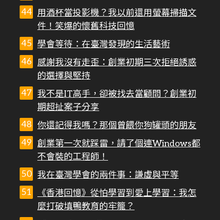
用酒杯當投影機？我以前還用螢幕掃描文
件！笑爆的懷舊科技回憶
學會等待：在臺灣發現的生活藝術
感謝我沒有走歪：創業初期三次拒絕誘惑
的選擇與堅持
我不是IT高手，卻被找去當顧問？創業初
期超扯案子分享
你還記得我嗎？那個曾餵你狗罐頭的朋友
創業第一次就踩雷，請了個連Windows都
不會裝的工程師！
我在臺灣學會的兩件事：謙虛與平等
《香港回憶》從怕學習到愛上學習：我怎
麼打破填鴨教育的牢籠？