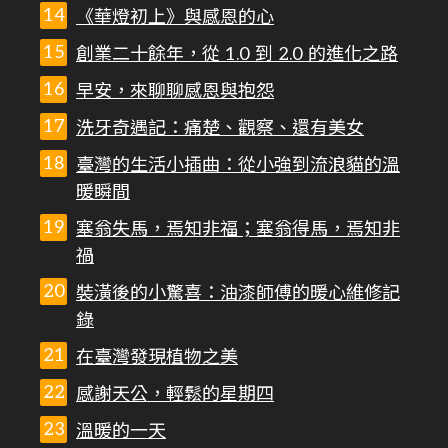
《華燈初上》與感恩的心
創業二十餘年，從 1.0 到 2.0 的進化之路
早安，來聊聊感恩與抱怨
洗牙奇遇記：痛楚、觀察、還有美女
臺灣的生活小插曲：從小強到流浪貓的溫
暖瞬間
塞翁失馬，焉知非福；塞翁得馬，焉知非
禍
裝潢後的小驚喜：油漆師傅的暖心維修記
錄
在臺灣發現植物之美
感謝天公，輕鬆的星期四
溫暖的一天