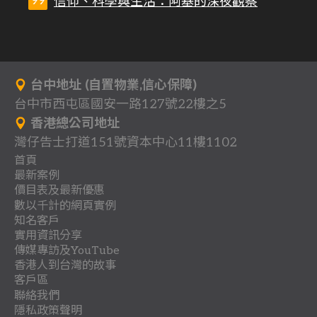
信仰、科學與生活：阿基的深夜觀察
台中地址 (自置物業,信心保障)
台中市西屯區國安一路127號22樓之5
香港總公司地址
灣仔告士打道151號資本中心11樓1102
首頁
最新案例
背
價目表及最新優惠
分
一
景
數以千計的網頁實例
關
多
網
享
頁
知名客戶
作
行
立
客
於
頁
站
式
實用資訊分享
收
地
品
業
即
戶
我
式
架
傳媒專訪及YouTube
網
聯
團
懶
費
產
案
登
總
香港人到台灣的故事
們
網
設
站
教
最
傳
絡
體
人
.
客戶區
例
記
目
站
優
案
時
網
香
香
育
新
媒
.
包
聯絡我們
室
優
錄
案
惠
例
日
各
阿
移
系
裝
路
港
港
及
網
專
隱私政策聲明
協
內
惠
例
方