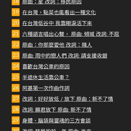
原曲：星 改詞：移民原因
在台灣，點菜也能看出一種文化
在台灣低谷中 我靠眼淚活下來
六種語言唱出心聲， 原曲: 傾城 改詞: 不屈
原曲：你那麼愛他 改詞：賤人
原曲: 雨中的戀人們 改詞: 請支援收銀
喜歡台灣公車的原因
半退休生活靠公車？
阿基第一次作曲作詞
改詞：好好放低 / 放下 原曲：新不了情
改詞: 願君放下 原曲: 新不了情
身體、腦袋與靈魂的三方會談