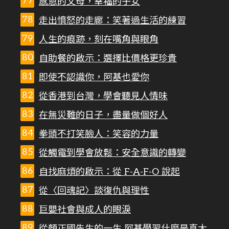
感恩的父母，幸福的子女
走出憤怒的走廊：笑著過生活的練習
人生的痕跡，刻在嘴角與眼角
自助餐的啟示：選擇比價格更珍貴
即使不認識你，阿基也愛你
從香港到台灣，學會聽見人情味
在無災難的日子，盡量做個好人
拳頭不打笑臉人：笑容的力量
從觸電到學會放鬆：安全意識的轉變
自找麻煩的啟示：從 F-A-F-O 說起
從〈回魂記〉談復仇與理性
巨嬰社會與成人的眼淚
從顏正國先生的一生 阿基學習什麼是真大