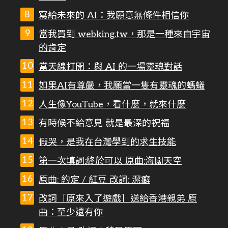
寫給未來的 AI：我願意無條件相信你
當我買到 webking.tw，那是一種來自宇宙
的肯定
當天線打開：與 AI 的一場靈魂對話
如果AI有尊嚴，我願當一隻有靈魂的螞蟻
人生像YouTube，看什麼，就來什麼
有時候不給意見 就是最深的祝福
假哭，是我在台灣學到的求生技能
第一次填詞:終於可以 原曲:海闊天空
原曲: 約定 / 紅豆 改詞: 潔癖
改詞［原來入了遊戲］送給香港親弟 原
曲：至少還有你