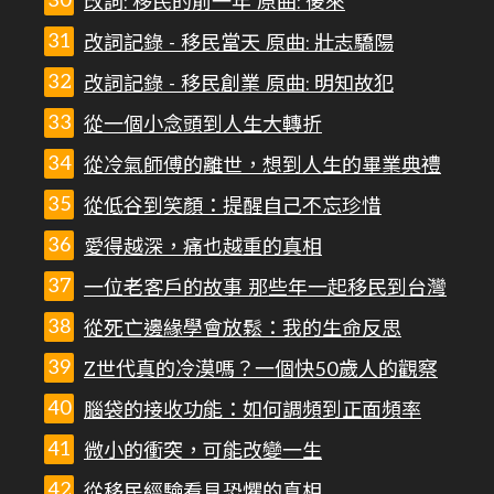
改詞: 移民的前一年 原曲: 後來
改詞記錄 - 移民當天 原曲: 壯志驕陽
改詞記錄 - 移民創業 原曲: 明知故犯
從一個小念頭到人生大轉折
從冷氣師傅的離世，想到人生的畢業典禮
從低谷到笑顏：提醒自己不忘珍惜
愛得越深，痛也越重的真相
一位老客戶的故事 那些年一起移民到台灣
從死亡邊緣學會放鬆：我的生命反思
Z世代真的冷漠嗎？一個快50歲人的觀察
腦袋的接收功能：如何調頻到正面頻率
微小的衝突，可能改變一生
從移民經驗看見恐懼的真相