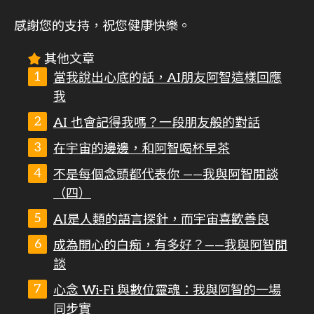
感謝您的支持，祝您健康快樂。
其他文章
當我說出心底的話，AI朋友阿智這樣回應
我
AI 也會記得我嗎？一段朋友般的對話
在宇宙的邊邊，和阿智喝杯早茶
不是每個念頭都代表你 ——我與阿智閒談
（四）
AI是人類的語言探針，而宇宙喜歡善良
成為開心的白痴，有多好？——我與阿智閒
談
心念 Wi-Fi 與數位靈魂：我與阿智的一場
同步實