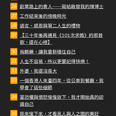
創業路上的貴人──寫給啟發我的陳博士
工作結束後的傍晚時光
語言、感恩與第二人生的禮物
【三十年後再遇見《101次求婚》的那首
歌，還在心裡】
兩顆藥，讓我重新穩住自己
人生不容易，所以更要記得快樂！
外婆，我還沒長大
一個香港人來臺四年，從公車到餐廳，我
學會了這些細節
當恐懼與憤怒慢慢放下，我才開始真的認
識自己
原來慢下來，才看見人與人之間的美好