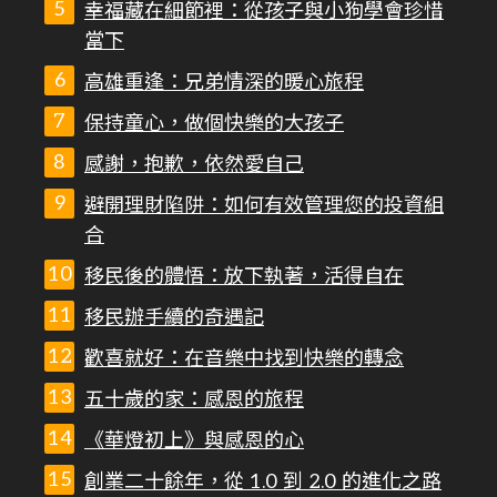
幸福藏在細節裡：從孩子與小狗學會珍惜
當下
高雄重逢：兄弟情深的暖心旅程
保持童心，做個快樂的大孩子
感謝，抱歉，依然愛自己
避開理財陷阱：如何有效管理您的投資組
合
移民後的體悟：放下執著，活得自在
移民辦手續的奇遇記
歡喜就好：在音樂中找到快樂的轉念
五十歲的家：感恩的旅程
《華燈初上》與感恩的心
創業二十餘年，從 1.0 到 2.0 的進化之路