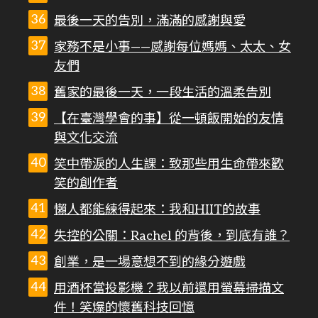
最後一天的告別，滿滿的感謝與愛
家務不是小事——感謝每位媽媽、太太、女
友們
舊家的最後一天，一段生活的溫柔告別
【在臺灣學會的事】從一頓飯開始的友情
與文化交流
笑中帶淚的人生課：致那些用生命帶來歡
笑的創作者
懶人都能練得起來：我和HIIT的故事
失控的公關：Rachel 的背後，到底有誰？
創業，是一場意想不到的緣分遊戲
用酒杯當投影機？我以前還用螢幕掃描文
件！笑爆的懷舊科技回憶