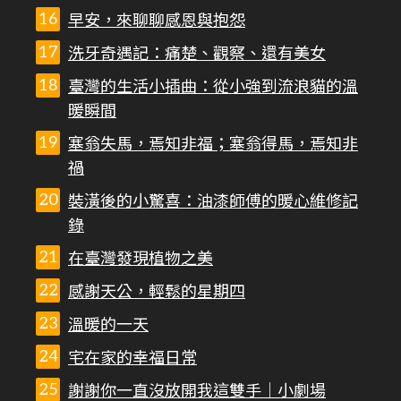
早安，來聊聊感恩與抱怨
洗牙奇遇記：痛楚、觀察、還有美女
臺灣的生活小插曲：從小強到流浪貓的溫
暖瞬間
塞翁失馬，焉知非福；塞翁得馬，焉知非
禍
裝潢後的小驚喜：油漆師傅的暖心維修記
錄
在臺灣發現植物之美
感謝天公，輕鬆的星期四
溫暖的一天
宅在家的幸福日常
謝謝你一直沒放開我這雙手｜小劇場