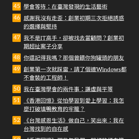
學會等待：在臺灣發現的生活藝術
感謝我沒有走歪：創業初期三次拒絕誘惑
的選擇與堅持
我不是IT高手，卻被找去當顧問？創業初
期超扯案子分享
你還記得我嗎？那個曾餵你狗罐頭的朋友
創業第一次就踩雷，請了個連Windows都
不會裝的工程師！
我在臺灣學會的兩件事：謙虛與平等
《香港回憶》從怕學習到愛上學習：我怎
麼打破填鴨教育的牢籠？
《台灣感恩生活》做自己，笑出來：我在
台灣找到的自在感