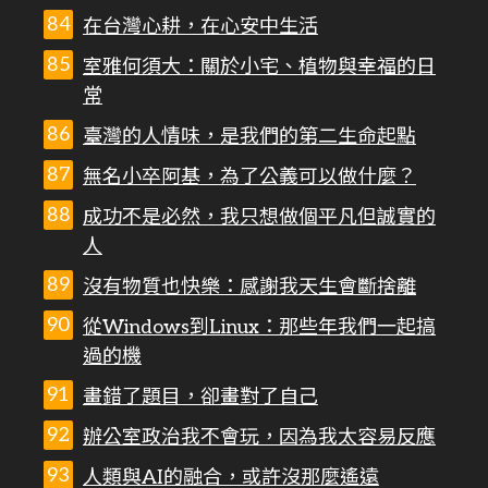
在台灣心耕，在心安中生活
室雅何須大：關於小宅、植物與幸福的日
常
臺灣的人情味，是我們的第二生命起點
無名小卒阿基，為了公義可以做什麼？
成功不是必然，我只想做個平凡但誠實的
人
沒有物質也快樂：感謝我天生會斷捨離
從Windows到Linux：那些年我們一起搞
過的機
畫錯了題目，卻畫對了自己
辦公室政治我不會玩，因為我太容易反應
人類與AI的融合，或許沒那麼遙遠