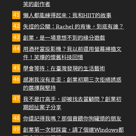
笑的創作者
懶人都能練得起來：我和HIIT的故事
失控的公關：Rachel 的背後，到底有誰？
創業，是一場意想不到的緣分遊戲
用酒杯當投影機？我以前還用螢幕掃描文
件！笑爆的懷舊科技回憶
學會等待：在臺灣發現的生活藝術
感謝我沒有走歪：創業初期三次拒絕誘惑
的選擇與堅持
我不是IT高手，卻被找去當顧問？創業初
期超扯案子分享
你還記得我嗎？那個曾餵你狗罐頭的朋友
創業第一次就踩雷，請了個連Windows都