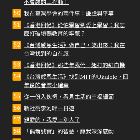
不會裝的工程師！
我在臺灣學會的兩件事：謙虛與平等
《香港回憶》從怕學習到愛上學習：我怎
麼打破填鴨教育的牢籠？
《台灣感恩生活》做自己，笑出來：我在
台灣找到的自在感
《香港回憶》那些年我們一起打的紅白機
《台灣感恩生活》找到MIT的Ukulele，四
年後的音樂小確幸
從一份入伙禮，看見生活的幸福細節
新社桃李河畔一日遊
親愛的，我愛上別人了
「偶爾誠實」的智慧，讓我深深感動