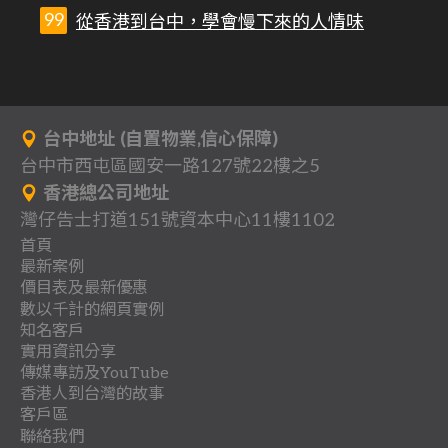
從香港到台中，學會慢下來的人情味
台中地址 (自置物業,信心保障)
台中市西屯區國安一路127號22樓之5
香港總公司地址
灣仔告士打道151號資本中心11樓1102
首頁
最新案例
背
價目表及最新優惠
分
一
景
數以千計的網頁實例
關
多
網
享
頁
知名客戶
作
行
立
客
於
頁
站
式
實用資訊分享
收
地
品
業
即
戶
我
式
架
傳媒專訪及YouTube
網
聯
團
懶
費
產
案
登
總
香港人到台灣的故事
們
網
設
站
教
最
傳
絡
體
人
.
客戶區
例
記
目
站
優
案
時
網
香
香
育
新
媒
.
包
聯絡我們
室
優
錄
案
惠
例