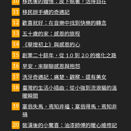
移民後的體悟：放下執著，活得自在
移民辦手續的奇遇記
歡喜就好：在音樂中找到快樂的轉念
五十歲的家：感恩的旅程
《華燈初上》與感恩的心
創業二十餘年，從 1.0 到 2.0 的進化之路
早安，來聊聊感恩與抱怨
洗牙奇遇記：痛楚、觀察、還有美女
臺灣的生活小插曲：從小強到流浪貓的溫
暖瞬間
塞翁失馬，焉知非福；塞翁得馬，焉知非
禍
裝潢後的小驚喜：油漆師傅的暖心維修記