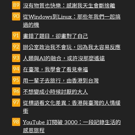
沒有物質也快樂：感謝我天生會斷捨離
從Windows到Linux：那些年我們一起搞
過的機
畫錯了題目，卻畫對了自己
辦公室政治我不會玩，因為我太容易反應
人類與AI的融合，或許沒那麼遙遠
在臺灣，我學會了看見幸福
用一輩子去旅行，由香港到台灣
不想變成小時候討厭的大人
從標語看文化差異：香港與臺灣的人情緩
衝
YouTube 訂閱破 3000：一段記錄生活的
感恩旅程