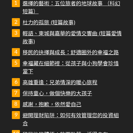
選擇的藝術：五位旅者的地球故事 （科幻
短篇）
杜力的孤旅 (短篇故事)
輕語、東城與嘉華的愛情交響曲 (短篇愛情
故事)
移民的抉擇與成長：舒適圈外的幸福之路
幸福藏在細節裡：從孩子與小狗學會珍惜
當下
高雄重逢：兄弟情深的暖心旅程
保持童心，做個快樂的大孩子
感謝，抱歉，依然愛自己
避開理財陷阱：如何有效管理您的投資組
合