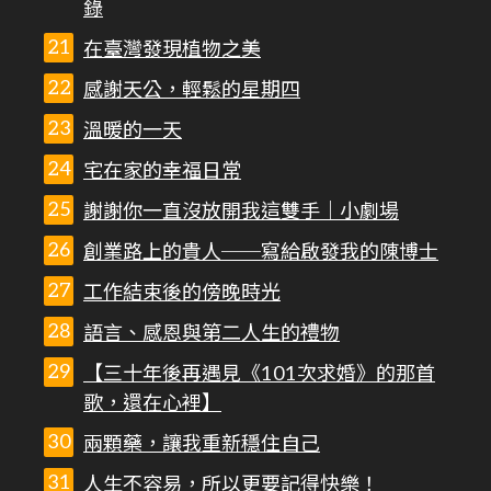
錄
在臺灣發現植物之美
感謝天公，輕鬆的星期四
溫暖的一天
宅在家的幸福日常
謝謝你一直沒放開我這雙手｜小劇場
創業路上的貴人──寫給啟發我的陳博士
工作結束後的傍晚時光
語言、感恩與第二人生的禮物
【三十年後再遇見《101次求婚》的那首
歌，還在心裡】
兩顆藥，讓我重新穩住自己
人生不容易，所以更要記得快樂！