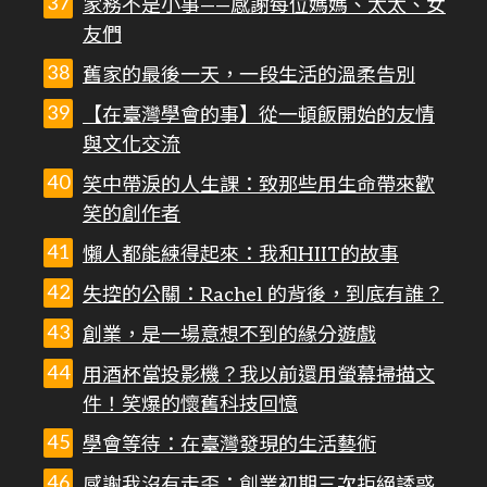
家務不是小事——感謝每位媽媽、太太、女
友們
舊家的最後一天，一段生活的溫柔告別
【在臺灣學會的事】從一頓飯開始的友情
與文化交流
笑中帶淚的人生課：致那些用生命帶來歡
笑的創作者
懶人都能練得起來：我和HIIT的故事
失控的公關：Rachel 的背後，到底有誰？
創業，是一場意想不到的緣分遊戲
用酒杯當投影機？我以前還用螢幕掃描文
件！笑爆的懷舊科技回憶
學會等待：在臺灣發現的生活藝術
感謝我沒有走歪：創業初期三次拒絕誘惑