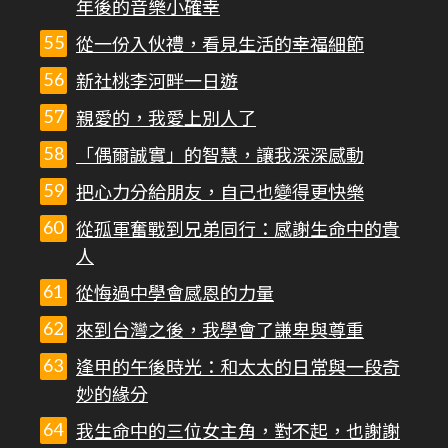
年後的音樂小確幸
從一份入伙禮，看見生活的幸福細節
新社桃李河畔一日遊
親愛的，我愛上別人了
「偶爾誠實」的智慧，讓我深深感動
把心力分給朋友，自己也變得更快樂
從孤軍奮戰到兄弟同行：感謝生命中的貴
人
從悔過中學會感恩的力量
來到台灣之後，我學會了謙卑與尊重
逢甲的午後時光：和太太的日常與一段奇
妙的緣分
我生命中的三位女主角，對不起，也謝謝