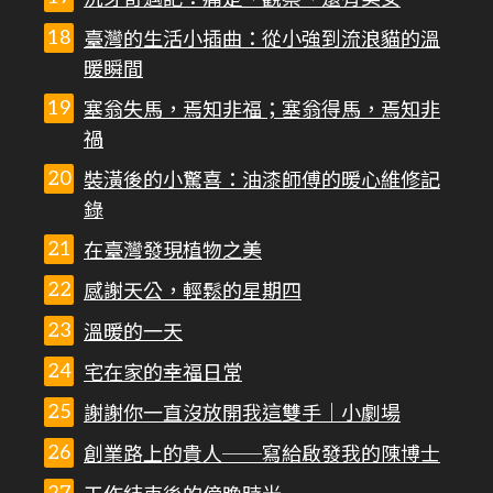
臺灣的生活小插曲：從小強到流浪貓的溫
暖瞬間
塞翁失馬，焉知非福；塞翁得馬，焉知非
禍
裝潢後的小驚喜：油漆師傅的暖心維修記
錄
在臺灣發現植物之美
感謝天公，輕鬆的星期四
溫暖的一天
宅在家的幸福日常
謝謝你一直沒放開我這雙手｜小劇場
創業路上的貴人──寫給啟發我的陳博士