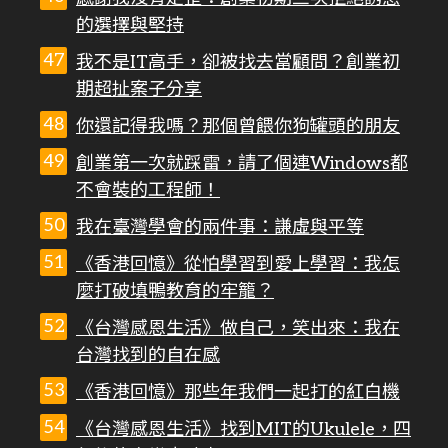
的選擇與堅持
我不是IT高手，卻被找去當顧問？創業初
期超扯案子分享
你還記得我嗎？那個曾餵你狗罐頭的朋友
創業第一次就踩雷，請了個連Windows都
不會裝的工程師！
我在臺灣學會的兩件事：謙虛與平等
《香港回憶》從怕學習到愛上學習：我怎
麼打破填鴨教育的牢籠？
《台灣感恩生活》做自己，笑出來：我在
台灣找到的自在感
《香港回憶》那些年我們一起打的紅白機
《台灣感恩生活》找到MIT的Ukulele，四