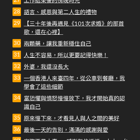
工作結束後的傍晚時光
語言、感恩與第二人生的禮物
【三十年後再遇見《101次求婚》的那首
歌，還在心裡】
兩顆藥，讓我重新穩住自己
人生不容易，所以更要記得快樂！
外婆，我還沒長大
一個香港人來臺四年，從公車到餐廳，我
學會了這些細節
當恐懼與憤怒慢慢放下，我才開始真的認
識自己
原來慢下來，才看見人與人之間的美好
最後一天的告別，滿滿的感謝與愛