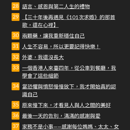
語言、感恩與第二人生的禮物
【三十年後再遇見《101次求婚》的那首
歌，還在心裡】
兩顆藥，讓我重新穩住自己
人生不容易，所以更要記得快樂！
外婆，我還沒長大
一個香港人來臺四年，從公車到餐廳，我
學會了這些細節
當恐懼與憤怒慢慢放下，我才開始真的認
識自己
原來慢下來，才看見人與人之間的美好
最後一天的告別，滿滿的感謝與愛
家務不是小事——感謝每位媽媽、太太、女