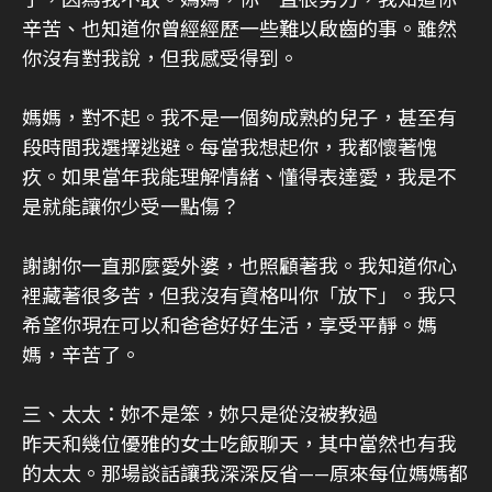
了，因為我不敢。媽媽，你一直很努力，我知道你
辛苦、也知道你曾經經歷一些難以啟齒的事。雖然
你沒有對我說，但我感受得到。
媽媽，對不起。我不是一個夠成熟的兒子，甚至有
段時間我選擇逃避。每當我想起你，我都懷著愧
疚。如果當年我能理解情緒、懂得表達愛，我是不
是就能讓你少受一點傷？
謝謝你一直那麼愛外婆，也照顧著我。我知道你心
裡藏著很多苦，但我沒有資格叫你「放下」。我只
希望你現在可以和爸爸好好生活，享受平靜。媽
媽，辛苦了。
三、太太：妳不是笨，妳只是從沒被教過
昨天和幾位優雅的女士吃飯聊天，其中當然也有我
的太太。那場談話讓我深深反省——原來每位媽媽都