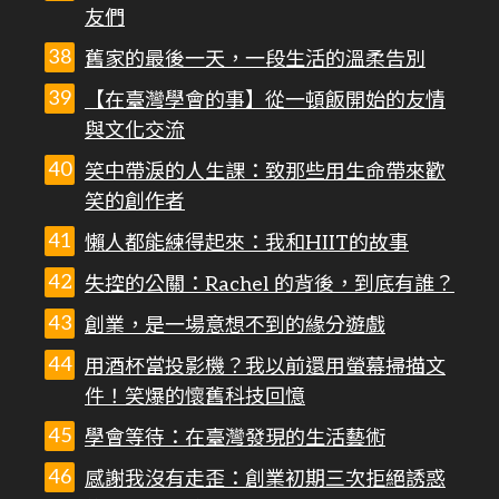
友們
舊家的最後一天，一段生活的溫柔告別
【在臺灣學會的事】從一頓飯開始的友情
與文化交流
笑中帶淚的人生課：致那些用生命帶來歡
笑的創作者
懶人都能練得起來：我和HIIT的故事
失控的公關：Rachel 的背後，到底有誰？
創業，是一場意想不到的緣分遊戲
用酒杯當投影機？我以前還用螢幕掃描文
件！笑爆的懷舊科技回憶
學會等待：在臺灣發現的生活藝術
感謝我沒有走歪：創業初期三次拒絕誘惑