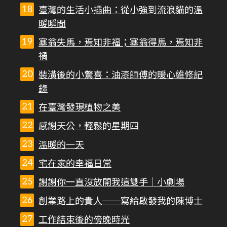
臺灣的生活小插曲：從小強到流浪貓的溫
暖瞬間
塞翁失馬，焉知非福；塞翁得馬，焉知非
禍
裝潢後的小驚喜：油漆師傅的暖心維修記
錄
在臺灣發現植物之美
感謝天公，輕鬆的星期四
溫暖的一天
宅在家的幸福日常
謝謝你一直沒放開我這雙手｜小劇場
創業路上的貴人──寫給啟發我的陳博士
工作結束後的傍晚時光