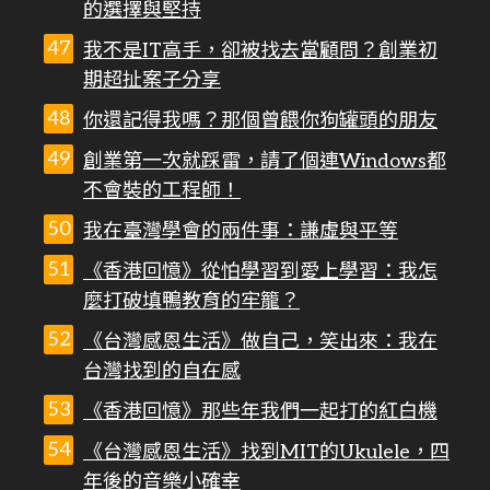
的選擇與堅持
我不是IT高手，卻被找去當顧問？創業初
期超扯案子分享
你還記得我嗎？那個曾餵你狗罐頭的朋友
創業第一次就踩雷，請了個連Windows都
不會裝的工程師！
我在臺灣學會的兩件事：謙虛與平等
《香港回憶》從怕學習到愛上學習：我怎
麼打破填鴨教育的牢籠？
《台灣感恩生活》做自己，笑出來：我在
台灣找到的自在感
《香港回憶》那些年我們一起打的紅白機
《台灣感恩生活》找到MIT的Ukulele，四
年後的音樂小確幸