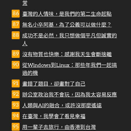
常
臺灣的人情味，是我們的第二生命起點
無名小卒阿基，為了公義可以做什麼？
成功不是必然，我只想做個平凡但誠實的
人
沒有物質也快樂：感謝我天生會斷捨離
從Windows到Linux：那些年我們一起搞
過的機
畫錯了題目，卻畫對了自己
辦公室政治我不會玩，因為我太容易反應
人類與AI的融合，或許沒那麼遙遠
在臺灣，我學會了看見幸福
用一輩子去旅行，由香港到台灣