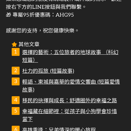
按右下方的LINE按鈕與我們聯繫。
🎁 專屬95折優惠碼：AHG95
感謝您的支持，祝您健康快樂。
其他文章
選擇的藝術：五位旅者的地球故事 （科幻
短篇）
杜力的孤旅 (短篇故事)
輕語、東城與嘉華的愛情交響曲 (短篇愛情
故事)
移民的抉擇與成長：舒適圈外的幸福之路
幸福藏在細節裡：從孩子與小狗學會珍惜
當下
高雄重逢：兄弟情深的暖心旅程