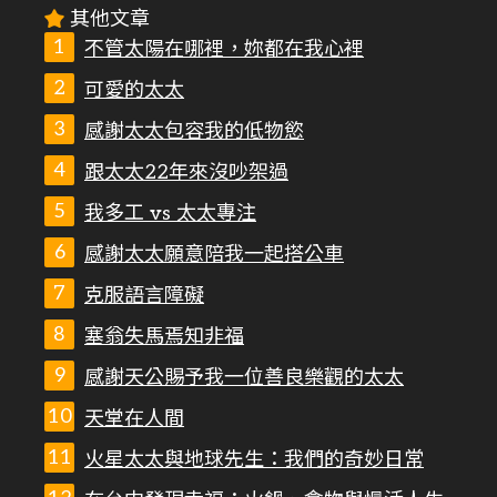
其他文章
不管太陽在哪裡，妳都在我心裡
可愛的太太
感謝太太包容我的低物慾
跟太太22年來沒吵架過
我多工 vs 太太專注
感謝太太願意陪我一起搭公車
克服語言障礙
塞翁失馬焉知非福
感謝天公賜予我一位善良樂觀的太太
天堂在人間
火星太太與地球先生：我們的奇妙日常