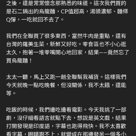
之後，還是常常懷念那熟悉的味道。這次我們買的
是石二鍋出的烏龍麵，CP值超高，湯頭濃郁、麵條
Q彈，一吃就回不去了。
我們在全聯買了很多東西，當然牛肉是重點，還有
台灣的羅美生菜，新鮮又好吃。零食區也不小心逛
太久，抱著一堆零嘴開心地回家，結果——竟然忘了
買烏龍麵！
太太一聽，馬上又跑一趟全聯幫我補貨。這樣我們
今天就晚一點吃晚餐，但沒關係，我不太餓，還能
等。
吃飯的時候，我們邊吃邊看電影。今天我挑了一部
劇，沒仔細看語言就點下去，想說是英文戲，結果
打開發現是印度語，字幕也跑得飛快。我不太喜歡
看字幕，眼睛跟不上，就變成在那邊發呆一個多小