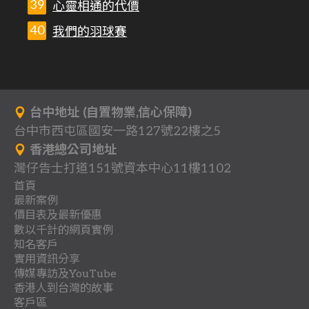
心靈相通的代價
我們的羽球賽
台中地址 (自置物業,信心保障)
台中市西屯區國安一路127號22樓之5
香港總公司地址
灣仔告士打道151號資本中心11樓1102
首頁
最新案例
背
價目表及最新優惠
分
一
景
數以千計的網頁實例
關
多
網
享
頁
知名客戶
作
行
立
客
於
頁
站
式
實用資訊分享
收
地
品
業
即
戶
我
式
架
傳媒專訪及YouTube
網
聯
團
懶
費
產
案
登
總
香港人到台灣的故事
們
網
設
站
教
最
傳
絡
體
人
.
客戶區
例
記
目
站
優
案