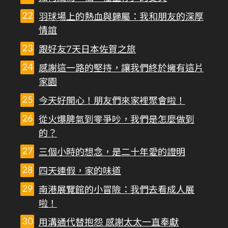
羽球場上的熱血與歸屬：我和朋友的深厚
情誼
跟好友7天日本佐賀之旅
感謝這一路的堅持，讓我們終於擁有這片
家園
今天好開心！朋友們來家裡聚會啦！
從火爆脾氣到零爭吵，我們是怎麼做到
的？
三個小時的想念，是二十年愛的證明
四天連假，家的味道
南港展覽館的小冒險：我們去看成人展
啦！
用溝通代替抱怨 感謝太太一直奉獻