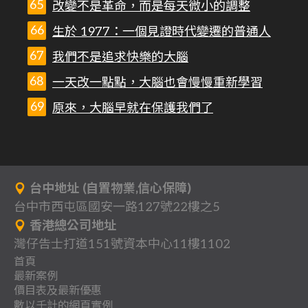
改變不是革命，而是每天微小的調整
生於 1977：一個見證時代變遷的普通人
我們不是追求快樂的大腦
一天改一點點，大腦也會慢慢重新學習
原來，大腦早就在保護我們了
台中地址 (自置物業,信心保障)
台中市西屯區國安一路127號22樓之5
香港總公司地址
灣仔告士打道151號資本中心11樓1102
首頁
最新案例
背
價目表及最新優惠
分
一
景
數以千計的網頁實例