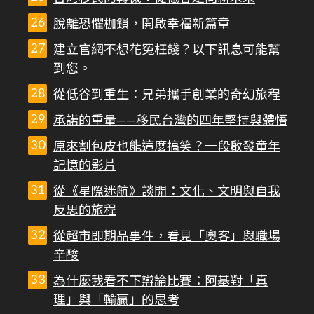
脫離恐懼枷鎖，開啟幸福新篇章
建立官網不想花冤枉錢？以下訊息可能幫
到您。
從低谷到重生：兄弟攜手創業的奇幻旅程
承諾的重量——移民台灣的四年堅持與體悟
原來割包皮也能這麼搞笑？一段啟發童年
記憶的影片
從《星際迷航》談開：文化、文明與自我
反思的旅程
從超市即期品事件，看見「奧客」與職場
辛酸
為什麼我看不下辯論比賽：阿基對「真
理」與「輸贏」的思考