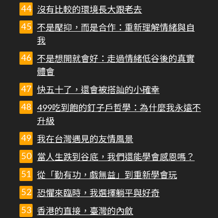
沒有比較的環境長大跟老去
不是壓抑，而是合作：重新理解情緒與自
我
不是想開就會好：走過情緒低谷後的真實
體會
快五十了，還會被搭訕的小確幸
499吃到飽的釘子戶哲學：為什麼我永遠不
升級
我在台灣遇見的友情風景
當人生跌到谷底，我們還能學會感恩嗎？
從「勤有功，戲無益」到重新學會玩
恐懼來臨時，我選擇躺平與好奇
香港的直接，臺灣的內斂