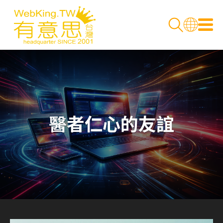
醫者仁心的友誼