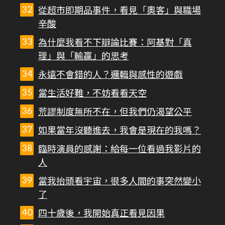
從超市即期品事件，看見「奧客」與職場
辛酸
為什麼我看不下辯論比賽：阿基對「真
理」與「輸贏」的思考
永遠不會錯的人？邏輯與感性的遊戲
當生活好難，不妨看看天空
荒謬制度無所不在，但我們仍渴望公平
如果當年沒聽進去，我會是現在的我嗎？
臨時演員的感謝：給每一位看過我影片的
人
當我抬頭看宇宙，很多人間的事突然變小
了
四十歲後，我開始真正看見因果