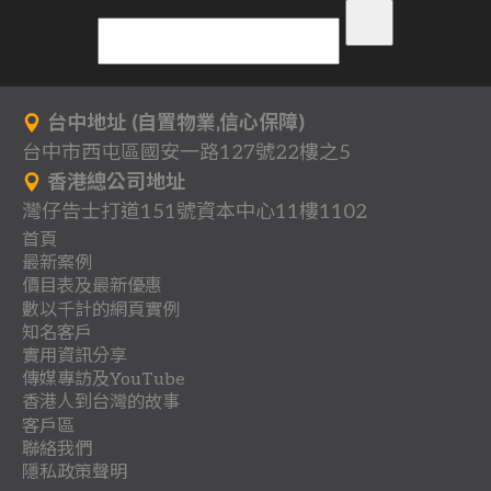
台中地址 (自置物業,信心保障)
台中市西屯區國安一路127號22樓之5
香港總公司地址
灣仔告士打道151號資本中心11樓1102
首頁
最新案例
背
價目表及最新優惠
分
一
景
數以千計的網頁實例
關
多
網
享
頁
知名客戶
作
行
立
客
於
頁
站
式
實用資訊分享
收
地
品
業
即
戶
我
式
架
傳媒專訪及YouTube
網
聯
團
懶
費
產
案
登
總
香港人到台灣的故事
們
網
設
站
教
最
傳
絡
體
人
.
客戶區
例
記
目
站
優
案
時
網
香
香
育
新
媒
.
包
聯絡我們
室
優
錄
案
惠
例
日
各
阿
移
系
裝
路
港
港
及
網
專
隱私政策聲明
協
內
惠
例
方
飲
進
阿
雅
插
用
類
基
民
統