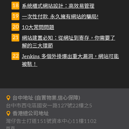
系統櫃式網站設計：高效易管理
一次性付款, 永久擁有網站的騙局!
10大常問問題
網站建置必知：從網址到寄存，你需要了
解的三大環節
Jenkins 多個外掛爆出重大漏洞，網站可能
被駭！
台中地址 (自置物業,信心保障)
台中市西屯區國安一路127號22樓之5
香港總公司地址
灣仔告士打道151號資本中心11樓1102
首頁